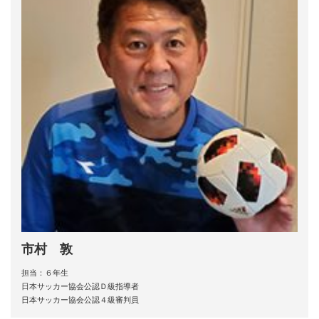
市村 敦
担当：６年生
日本サッカー協会公認Ｄ級指導者
日本サッカー協会公認４級審判員