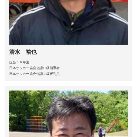
清水 裕也
担当：６年生
日本サッカー協会公認Ｄ級指導者
日本サッカー協会公認４級審判員