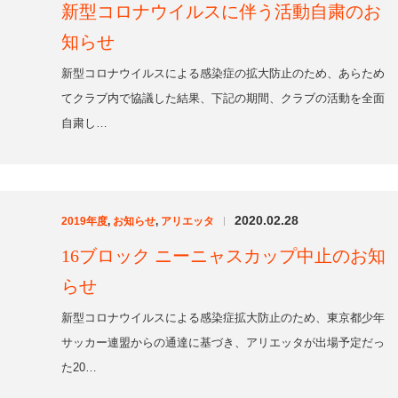
2020.02.28
2019年度
,
お知らせ
,
アリエッタ
|
16ブロック ニーニャスカップ中止のお知
らせ
新型コロナウイルスによる感染症拡大防止のため、東京都少年
サッカー連盟からの通達に基づき、アリエッタが出場予定だっ
た20…
2020.02.28
2019年度
,
試合結果
,
6年生
|
【6年生】芹ヶ谷東京招待の結果
2/24（月祝）に野津田競技場多目的（サブグランド）で行われ
たＦＣ芹ヶ谷東京フレンドリーカップ6年生大会の結果をお知