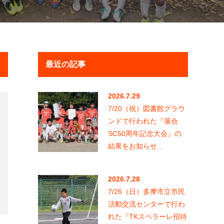
2026.7.29
7/20（祝）図書館グラウ
ンドで行われた『落合
SC50周年記念大会』の
結果をお知らせ…
2026.7.28
7/26（日）多摩市立市民
活動交流センターで行わ
れた『TKスペラーレ招待
6年生大会…
2026.7.17
7/12（日）多摩市立陸上
競技場で行われた多摩市
春季大会6年生以下の部
決勝トーナメン…