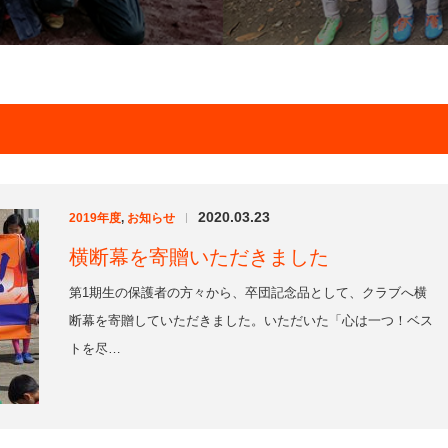
2020.03.23
2019年度
,
お知らせ
|
横断幕を寄贈いただきました
第1期生の保護者の方々から、卒団記念品として、クラブへ横
断幕を寄贈していただきました。いただいた「心は一つ！ベス
トを尽…
2020.03.23
2019年度
,
お知らせ
|
第１期生卒団式を行いました
TK SPERAREとしての第1期生18人（男子13人、女子5人）の
卒団式を、3月21日（土）旧北貝取小で行いました。…