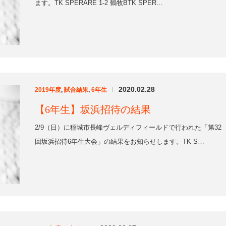
【6年生】坂浜招待の結果
2/9（日）に稲城市長峰ヴェルディフィールドで行われた「第32
回坂浜招待6年生大会」の結果をお知らせします。TK S…
2020.02.27
2019年度
,
お知らせ
|
市内施設利用禁止に伴う近日の活動につ
いて
新型コロナウイルスによる感染症拡大を受け、本日多摩市教育
振興課より、市内の公立小中学校の全施設（校庭含む）利用禁
止の通…