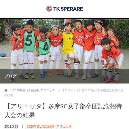
ブログ
ホーム
2020年度
,
試合結果
,
アリエッタ
【アリエッタ】多摩SC女子部卒団記念招待大会
の結果
【アリエッタ】多摩SC女子部卒団記念招待
大会の結果
2021.3.29
2020年度
,
試合結果
,
アリエッタ