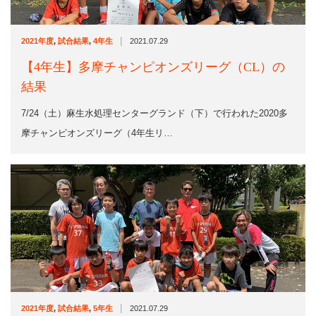
|
2021年度
,
試合結果
,
4年生
2021.07.29
【4年生】多摩チャンピオンズリーグ（CL）の
結果
7/24（土）麻生水処理センターグランド（下）で行われた2020多
摩チャンピオンズリーグ（4年生リ…
|
2021年度
,
試合結果
,
5年生
2021.07.29