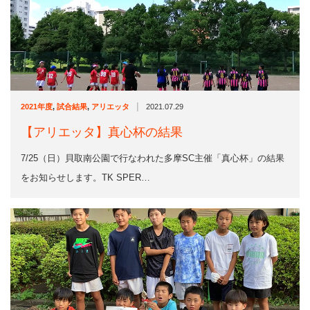
|
2021年度
,
試合結果
,
アリエッタ
2021.07.29
【アリエッタ】真心杯の結果
7/25（日）貝取南公園で行なわれた多摩SC主催「真心杯」の結果
をお知らせします。TK SPER…