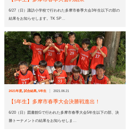
6/27（日）諏訪小学校で行われた多摩市春季大会3年生以下の部の
結果をお知らせします。TK SP…
|
2021年度
,
試合結果
,
5年生
2021.06.21
【5年生】多摩市春季大会決勝戦進出！
6/20（日）図書館Gで行われた多摩市春季大会5年生以下の部、決
勝トーナメントの結果をお知らせしま…