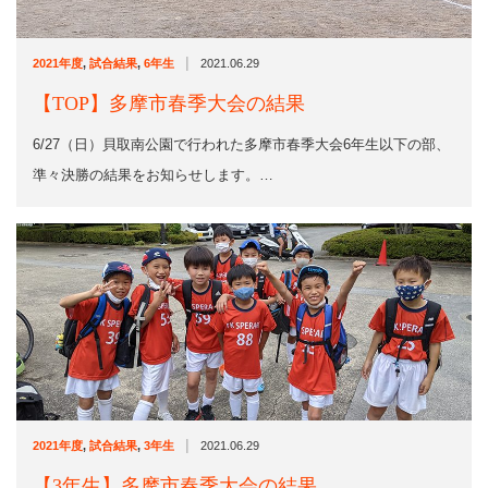
|
2021年度
,
試合結果
,
6年生
2021.06.29
【TOP】多摩市春季大会の結果
6/27（日）貝取南公園で行われた多摩市春季大会6年生以下の部、
準々決勝の結果をお知らせします。…
|
2021年度
,
試合結果
,
3年生
2021.06.29
【3年生】多摩市春季大会の結果