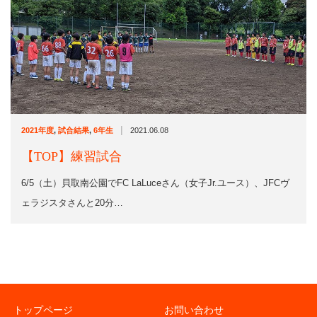
|
2021年度
,
試合結果
,
6年生
2021.06.08
【TOP】練習試合
6/5（土）貝取南公園でFC LaLuceさん（女子Jr.ユース）、JFCヴ
ェラジスタさんと20分…
トップページ
お問い合わせ