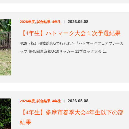
2026.05.08
2026年度
,
試合結果
,
4年生
|
【4年生】多摩市春季大会4年生以下の部
結果
4/26（日）和田公園で行われた多摩市春季大会4年生以下の部の
結果をお知らせします。TK SPERARE 6-…
2026.04.22
2026年度
,
試合結果
,
4年生
|