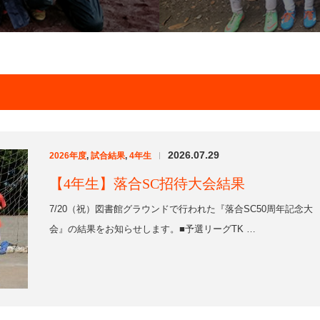
2026.07.29
2026年度
,
試合結果
,
4年生
|
【4年生】落合SC招待大会結果
7/20（祝）図書館グラウンドで行われた『落合SC50周年記念大
会』の結果をお知らせします。■予選リーグTK …
2026.07.08
2026年度
,
試合結果
,
4年生
|
【4年生】多摩チャンピオンズリーグ
（CL）結果
7/4（土）麻生水処理センターで行われた多摩チャンピオンズリ
ーグ（CL）の結果をお知らせします。TK SPER…