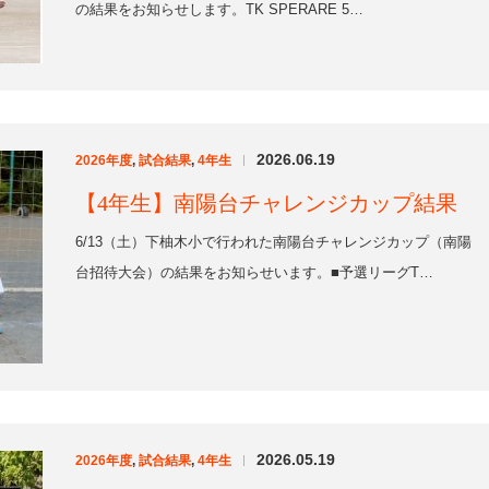
【4年生】南陽台チャレンジカップ結果
6/13（土）下柚木小で行われた南陽台チャレンジカップ（南陽
台招待大会）の結果をお知らせいます。■予選リーグT…
2026.05.19
2026年度
,
試合結果
,
4年生
|
【4年生】多摩市春季大会４年生以下の部
決勝トーナメント結果
5/9（土）諏訪小で行われた多摩市春季大会4年生以下の部決勝
トーナメントの結果をお知らせします。■準決勝TK …