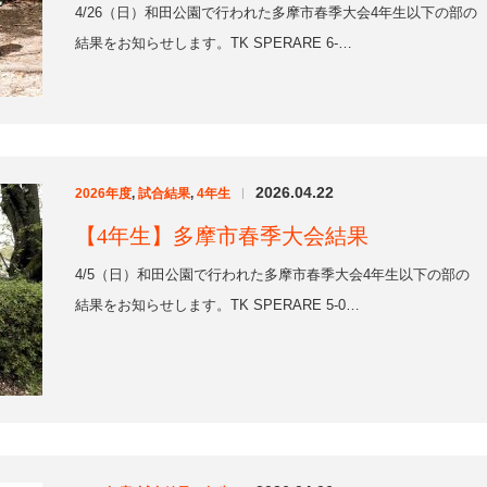
【4年生】多摩市春季大会結果
4/5（日）和田公園で行われた多摩市春季大会4年生以下の部の
結果をお知らせします。TK SPERARE 5-0…
2026.04.06
2025年度
,
試合結果
,
4年生
|
【4年生】TAMA JC CUP結果
3/29（日）多摩市立陸上競技場で行われた『第12回JCカップ
U-11少年少女サッカー大会 TAMA JC CUP』の…