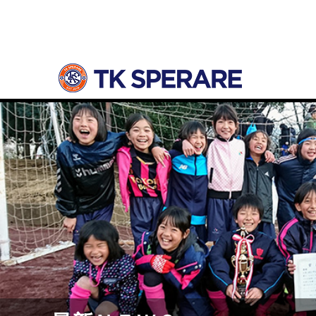
最新ＮＥＷＳ
ホーム
4年生
4年生