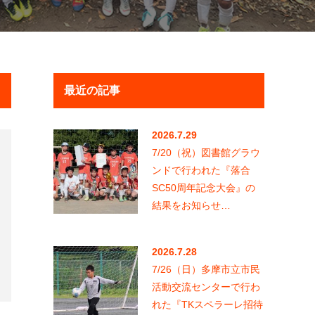
2026.7.29
7/20（祝）図書館グラウ
ンドで行われた『落合
SC50周年記念大会』の
結果をお知らせ…
2026.7.28
7/26（日）多摩市立市民
活動交流センターで行わ
れた『TKスペラーレ招待
6年生大会…
2026.7.17
7/12（日）多摩市立陸上
競技場で行われた多摩市
春季大会6年生以下の部
決勝トーナメン…