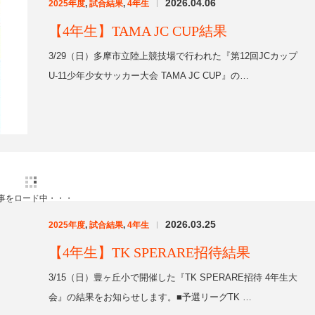
2026.03.25
2025年度
,
試合結果
,
4年生
|
【4年生】TK SPERARE招待結果
3/15（日）豊ヶ丘小で開催した『TK SPERARE招待 4年生大
会』の結果をお知らせします。■予選リーグTK …
2025年度
,
6年生
,
5年生
,
4年生
,
3年生
,
2年生
,
1年生
,
アリエッ
2026.01.29
タ
|
初詣に行きました！