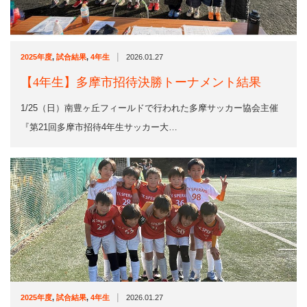
|
2025年度
,
試合結果
,
4年生
2026.01.27
【4年生】多摩市招待決勝トーナメント結果
1/25（日）南豊ヶ丘フィールドで行われた多摩サッカー協会主催
『第21回多摩市招待4年生サッカー大…
|
2025年度
,
試合結果
,
4年生
2026.01.27