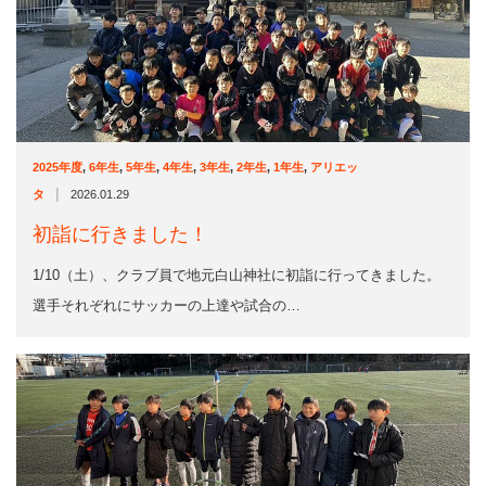
2025年度
,
6年生
,
5年生
,
4年生
,
3年生
,
2年生
,
1年生
,
アリエッ
|
タ
2026.01.29
初詣に行きました！
1/10（土）、クラブ員で地元白山神社に初詣に行ってきました。
選手それぞれにサッカーの上達や試合の…