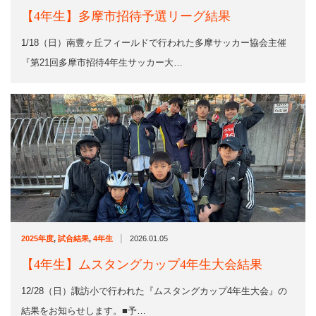
【4年生】多摩市招待予選リーグ結果
1/18（日）南豊ヶ丘フィールドで行われた多摩サッカー協会主催
『第21回多摩市招待4年生サッカー大…
|
2025年度
,
試合結果
,
4年生
2026.01.05
【4年生】ムスタングカップ4年生大会結果
12/28（日）諏訪小で行われた『ムスタングカップ4年生大会』の
結果をお知らせします。■予…