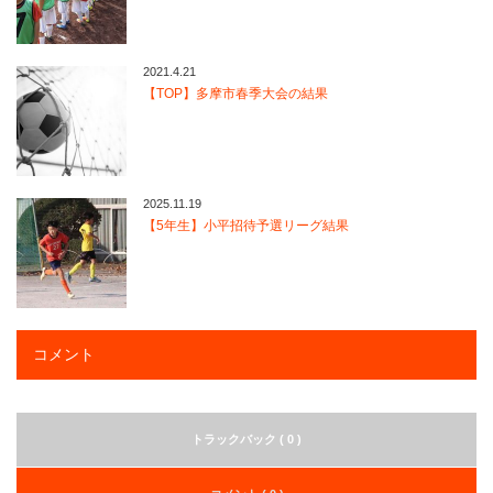
2021.4.21
【TOP】多摩市春季大会の結果
2025.11.19
【5年生】小平招待予選リーグ結果
コメント
トラックバック ( 0 )