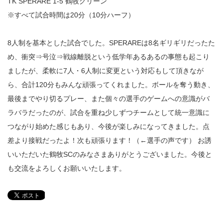
TK SPERARE 1-5 鶴牧グリーン
※すべて試合時間は20分（10分ハーフ）
8人制を基本とした試合でした。SPERAREは8名ギリギリだったた
め、衝突⇒号泣⇒戦線離脱という低学年あるあるの事態も起こり
ましたが、柔軟に7人・6人制に変更という対応もして頂きなが
ら、合計120分もみんな頑張ってくれました。ボールを奪う動き、
最後までやり切るプレー、また個々の選手のゲームへの意識がバ
ラバラだったのが、試合を重ね少しずつチームとして統一意識に
つながり始めた感じもあり、今後が楽しみになってきました。点
差より接戦だったよ！次も頑張ります！（←選手の声です） お誘
いいただいた鶴牧SCのみなさまありがとうございました。今後と
も交流をよろしくお願いいたします。