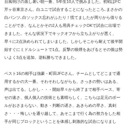
台風明けの蒸し暑い朝一番、5年生10人で挑みました。初戦はFC
芹ヶ谷東京さん。白ユニで試合することになったところ､まさかの
白パンツ､白ソックス忘れがふたり！慌てましたが周りから借りる
ことができ、なんとかその2人も用具チェックOKで試合に出場で
きました。そんな状況下でキックオフから立ち上がりが悪く、
早々に2点決められてしまいました。しかしそこから耐えて後半開
始すぐにミドルシュートで1点。反撃の狼煙をあげるとその後は勢
いよく3点を追加。逆転勝ちできました。
ベスト16の相手は強豪・町田JFCさん。チームとしてどこまで通
用するかの大一番。そわそわしながらも、さっきの勢いはある、
声は出てる。しかし・・・開始早々から終了まで相手ペース。寄
せの速さ、個人個人の技術とも素晴らしく、こちらは足元のボー
ルがおさまらない、動き・判断の遅さ、あきらめの早さ、真剣
さ・・・悔しいを通り越して、あそこまで行く為の努力をした相
手が同じブロックということを体感し刺激的な試合になりまし