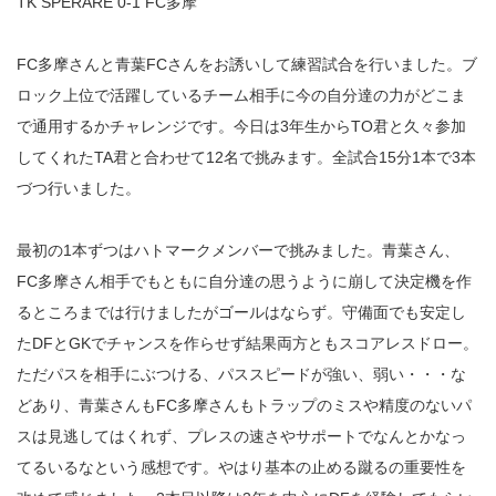
TK SPERARE 0-1 FC多摩
FC多摩さんと青葉FCさんをお誘いして練習試合を行いました。ブ
ロック上位で活躍しているチーム相手に今の自分達の力がどこま
で通用するかチャレンジです。今日は3年生からTO君と久々参加
してくれたTA君と合わせて12名で挑みます。全試合15分1本で3本
づつ行いました。
最初の1本ずつはハトマークメンバーで挑みました。青葉さん、
FC多摩さん相手でもともに自分達の思うように崩して決定機を作
るところまでは行けましたがゴールはならず。守備面でも安定し
たDFとGKでチャンスを作らせず結果両方ともスコアレスドロー。
ただパスを相手にぶつける、パススピードが強い、弱い・・・な
どあり、青葉さんもFC多摩さんもトラップのミスや精度のないパ
スは見逃してはくれず、プレスの速さやサポートでなんとかなっ
てるいるなという感想です。やはり基本の止める蹴るの重要性を