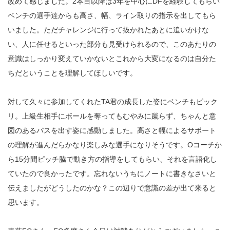
改めて感じました。2本目以降は3年を中心にDFを経験してもらい
ベンチの選手達からも高さ、幅、ライン取りの指示を出してもら
いました。ただチャレンジに行って抜かれたあとに追いかけな
い、人に任せるといった部分も見受けられるので、このあたりの
意識はしっかり変えていかないとこれから大変になるのは自分た
ちだということを理解してほしいです。
対して久々に参加してくれたTA君の成長した姿にベンチもビック
リ。上級生相手にボールを奪ってもむやみに蹴らず、ちゃんと意
図のあるパスを出す姿に感動しました。高さと幅によるサポート
の理解が進んだらかなり楽しみな選手になりそうです。Oコーチか
ら15分間ピッチ脇で動き方の指導をしてもらい、それを言語化し
ていたので良かったです。忘れないうちにノートに書きなさいと
伝えましたがどうしたのかな？この辺りで意識の差が出て来ると
思います。