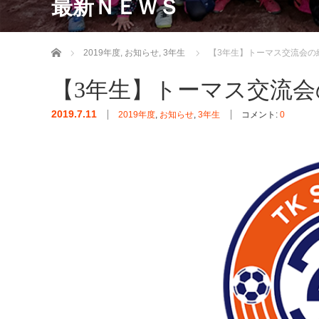
最新ＮＥＷＳ
ホーム
2019年度
,
お知らせ
,
3年生
【3年生】トーマス交流会の
【3年生】トーマス交流
2019.7.11
2019年度
,
お知らせ
,
3年生
コメント:
0