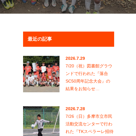
最近の記事
2026.7.29
7/20（祝）図書館グラウ
ンドで行われた『落合
SC50周年記念大会』の
結果をお知らせ…
2026.7.28
7/26（日）多摩市立市民
活動交流センターで行わ
れた『TKスペラーレ招待