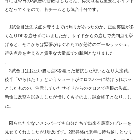
うには今日の2試合の勝敗はもちろん、得失点差も重要なポイント
となってくるので、各チームとも気合十分です。
1試合目は先取点を奪うまでは焦りがあったのか、正面突破が多
くなりDFを崩せずにいましたが、サイドからの崩しで先制点を挙
げると、そこからは緊張がほぐれたのか怒涛のゴールラッシュ。
得失点差を考えると貴重な大量点での勝利となりました
。
2試合目はお互い勝ち点3を狙った拮抗した戦いとなり大接戦。
後半「やられた！」というシュートがクロスバーに助けられホッ
としたものの、注意していたサイドからのクロスで痛恨の失点。
懸命に反撃を試みましたが惜しくもそのまま試合終了となりまし
た。
限られた少ないメンバーでも自分たちで出来る最高のプレーを
見せてくれましたが1歩及ばず。2部昇格は来年に持ち越しとなり