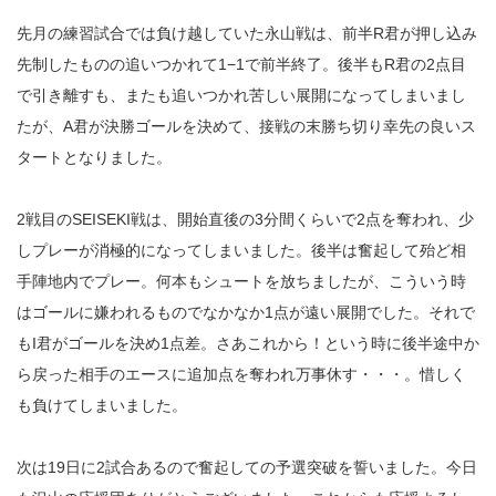
先月の練習試合では負け越していた永山戦は、前半R君が押し込み
先制したものの追いつかれて1−1で前半終了。後半もR君の2点目
で引き離すも、またも追いつかれ苦しい展開になってしまいまし
たが、A君が決勝ゴールを決めて、接戦の末勝ち切り幸先の良いス
タートとなりました。
2戦目のSEISEKI戦は、開始直後の3分間くらいで2点を奪われ、少
しプレーが消極的になってしまいました。後半は奮起して殆ど相
手陣地内でプレー。何本もシュートを放ちましたが、こういう時
はゴールに嫌われるものでなかなか1点が遠い展開でした。それで
もI君がゴールを決め1点差。さあこれから！という時に後半途中か
ら戻った相手のエースに追加点を奪われ万事休す・・・。惜しく
も負けてしまいました。
次は19日に2試合あるので奮起しての予選突破を誓いました。今日