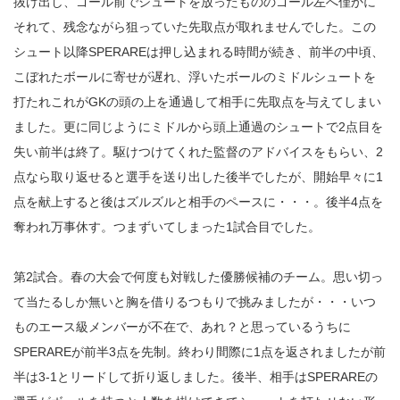
抜け出し、ゴール前でシュートを放ったもののゴール左へ僅かに
それて、残念ながら狙っていた先取点が取れませんでした。この
シュート以降SPERAREは押し込まれる時間が続き、前半の中頃、
こぼれたボールに寄せが遅れ、浮いたボールのミドルシュートを
打たれこれがGKの頭の上を通過して相手に先取点を与えてしまい
ました。更に同じようにミドルから頭上通過のシュートで2点目を
失い前半は終了。駆けつけてくれた監督のアドバイスをもらい、2
点なら取り返せると選手を送り出した後半でしたが、開始早々に1
点を献上すると後はズルズルと相手のペースに・・・。後半4点を
奪われ万事休す。つまずいてしまった1試合目でした。
第2試合。春の大会で何度も対戦した優勝候補のチーム。思い切っ
て当たるしか無いと胸を借りるつもりで挑みましたが・・・いつ
ものエース級メンバーが不在で、あれ？と思っているうちに
SPERAREが前半3点を先制。終わり間際に1点を返されましたが前
半は3-1とリードして折り返しました。後半、相手はSPERAREの