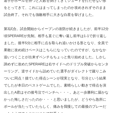
選手がボールを持つと人数を掛けてきてシュートを打たせない形
をとってきて、これにはまってしまったのか攻めきれずそのまま
試合終了。それでも強敵相手に大きな白星を挙げました。
第3試合。試合開始からイーブンの攻防が続きましたが、前半12分
頃SPERAREが先制。相手も直ぐに奪い返し前半は1-1で折り返し
ました。後半5分に相手に点を取られ追いかける形となり、全員で
果敢に攻め続けペースはこちらになっていたのですが、なかなか
追いつくことが出来ずベンチもちょっと焦り始めました。しかし
諦めずに攻めたSPERAREは右サイドへのドリブル突破からセンタ
ーリング。逆サイドから詰めていた選手がダイレクトで蹴りこみ
ついに同点！描ていた得点シーンが現実となり、引分という結果
でしたが本日のベストゲームでした。素晴らしい動きで得点を演
出したA君はその後号泣でベンチへ・・・。あと一歩勝利に届かな
かった悔しさだったのか・・・と思いましたが、どうやら急所に
ボールが当たっていたらしく、痛みを我慢しての最後のプレーだ