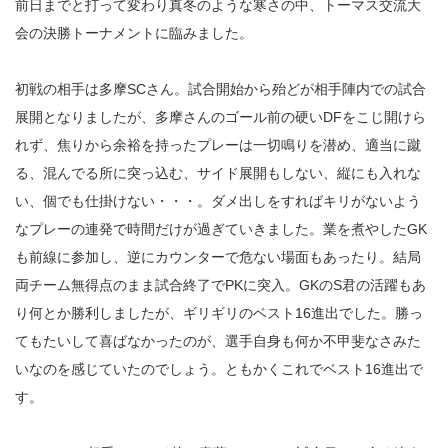
前日までと打って変わり真冬のような寒さの中、トーマス交流大
会の決勝トーナメントに臨みました。
初戦の相手は多摩SCさん。試合開始から殆どが相手陣内での試合
展開となりましたが、多摩さんのゴール前の硬いDFをこじ開けら
れず、焦りから余裕を持ったプレーは一切鳴りを潜め、適当に蹴
る、混んでる所に突っ込む、サイド展開もしない、縦にも入れな
い、個でも仕掛けない・・・。ダメ出しをすればキリがないよう
なプレーの連発で時間だけが過ぎていきました。業を煮やしたGK
も前線に参加し、逆にカウンターで危ない場面もあったり。結局
両チーム無得点のまま試合終了でPKに突入。GKのS君の活躍もあ
り何とか勝利しましたが、ギリギリのベスト16進出でした。勝っ
てもたいして喜ばなかったのが、選手自身も何か不甲斐なさみた
いなのを感じていたのでしょう。ともかくこれでベスト16進出で
す。