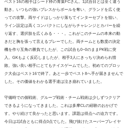
ベスト16の相手はシード枠の青葉FCさん。1試合目とは全く違う
動き。いつもの強いプレスからボールを奪い、グランドを広く使
っての攻撃。両サイドはしっかり落ちてインターセプトを狙い、
ライン設定は高くコンパクトにしながらチャレンジとカバーを繰
り返す、選択肢を広くみる・・・。これがこのチームの本来の動
きだと胸を張って言えるプレーでした。両チームとも数度の決定
機を作り互角の勝負でしたが、この試合も0−0のままPK戦に突
入。GKもよく反応しましたが、相手3人にきっちり決められ惜
敗。強い良い相手にとてもナイスゲームでした。初めてのブロッ
ク大会はベスト16で終了。あと一歩でベスト8へ手が届きませんで
した。その価値をわかる選手達は泣き崩れていました。
守備時での個戦術、グループ戦術・チーム戦術は少しずつクリア
できるようになってきました。これは多摩CLの経験のおかげで
す。やり続けて良かったと思います。課題は得点への迫力です。
今日は2試合ともに得点0点でした。飛び抜けたスーパープレイヤ