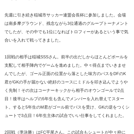
先週に引き続き稲城市サッカー連盟会長杯に参加しました。会場
は南多摩グラウンド、残念ながら3位通過のグループトーナメント
でしたが、その中でも1位になればトロフィーがあるという事で気
合いを入れて戦ってきました。
1回戦の相手は稲城SSSさん。前半の出だしからほとんどボールを
支配して相手陣内でゲームを進めました。中々得点までいきませ
んでしたが、ゴール正面の位置から落とした味方のパスをDFのK
君がGKの手が届かない絶好のコースにミドルを叩き込んでようや
く先制！その次はコーナーキックから相手のオウンゴールで2点
目！後半はヘルプの5年生も含んでメンバーを入れ替えてスター
ト。すると5年生のM君がゴール前でパスを受け、GKの逆をつくシ
ュートで3点目！6年生主体の試合でいい仕事をしてくれました。
2回戦（準決勝）はFC平尾さん。この試合もシュートが中々枠に