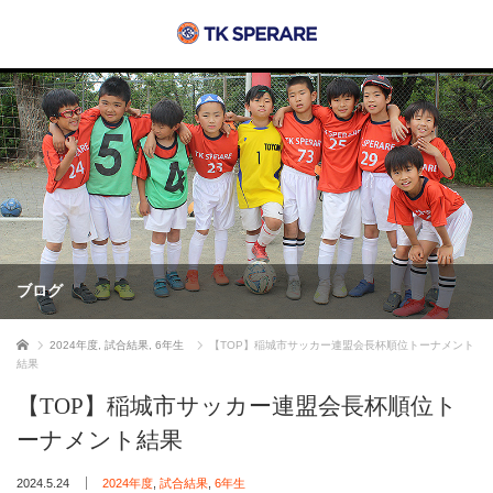
ブログ
ホーム
2024年度
,
試合結果
,
6年生
【TOP】稲城市サッカー連盟会長杯順位トーナメント
結果
【TOP】稲城市サッカー連盟会長杯順位ト
ーナメント結果
2024.5.24
2024年度
,
試合結果
,
6年生