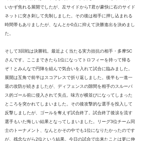
いかず焦れる展開でしたが、左サイドからT君が豪快に右のサイド
ネットに突き刺して先制しました。その後は相手に押し込まれる
時間帯もありましたが、なんとか0点に抑えて決勝進出を決めまし
た。
そして3回戦は決勝戦。最近よく当たる実力拮抗の相手・多摩SC
さんです。ここまできたら1位になってトロフィーを持って帰る
ぞ！とみんなで円陣を組んで気合いを入れて試合に臨みました。
展開は互角で前半はスコアレスで折り返しました。後半も一進一
退の攻防が続きましたが、ディフェンスの隙間を相手のスルーパ
ス的ゴール前に侵入されて失点。味方が横並びになってしまった
ところを突かれてしまいました。その後攻撃的な選手を投入して
反撃しましたが、ゴールを奪えず試合終了。試合終了後涙を流す
選手もいた悔しい結果となってしまいました。リーグ3位チーム同
士のトーナメント、なんとかその中でも1位になりたかったのです
が、残念ながら2位という結果。今日の試合で出来たことは更に伸