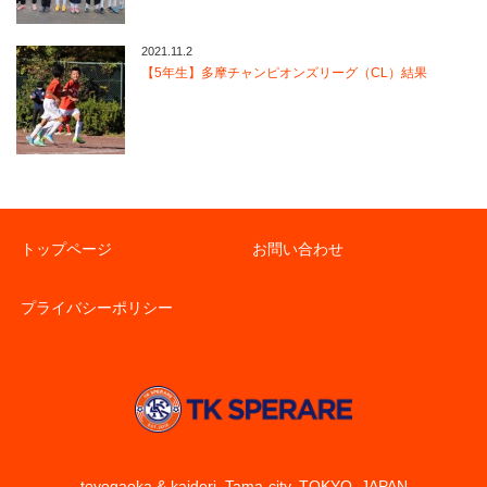
2021.11.2
【5年生】多摩チャンピオンズリーグ（CL）結果
トップページ
お問い合わせ
プライバシーポリシー
toyogaoka & kaidori, Tama-city, TOKYO, JAPAN