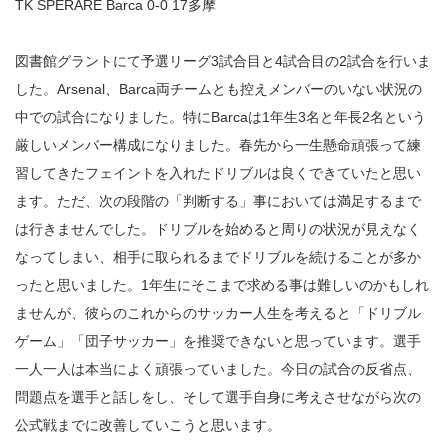
TK SPERARE Barca 0-0 17多摩
図書館グラントにて予選リーグ3試合目と4試合目の2試合を行いま
した。Arsenal、Barca両チームとも控えメンバーのいない状況の
中での試合になりました。特にBarcaは1年生3名と年長2名という
厳しいメンバー構成になりました。春先から一生懸命頑張って練
習してきたフェイントを入れたドリブルは良くできていたと思い
ます。ただ、次の段階の「判断する」事においては満足するまで
は行きませんでした。ドリブルを始めると周りの状況が見えなく
なってしまい、相手に取られるまでドリブルを続けることが多か
ったと思いました。1年生にそこまで求める事は難しいのかもしれ
ませんが、彼らのこれからのサッカー人生を考えると「ドリブル
ゲーム」「団子サッカー」を推奨できないと思っています。選手
一人一人は本当によく頑張っていました。今日の試合の反省点、
問題点を選手と話しをし、そして選手自身に考えさせながら次の
公式戦までに改善していこうと思います。