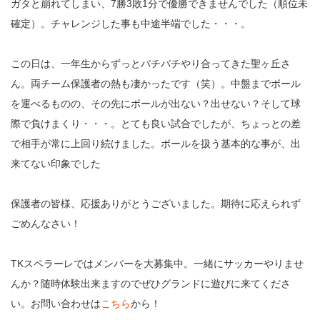
ガタと崩れてしまい、7勝3敗1分で優勝できませんでした（順位未
確定）。チャレンジした事も中途半端でした・・・。
この日は、一年生からずっとバチバチやり合ってきた聖ヶ丘さ
ん。両チーム保護者の熱も凄かったです（笑）。中盤までボール
を運べるものの、その先にボールが出ない？出せない？そして球
際で負けまくり・・・。とても良い試合でしたが、ちょっとの差
で相手が常に上回り続けました。ボールを扱う基本的な事が、出
来てない印象でした
保護者の皆様、応援ありがとうございました。期待に応えられず
ごめんなさい！
TKスペラーレではメンバーを大募集中。一緒にサッカーやりませ
んか？随時体験出来ますのでぜひグランドに遊びに来てくださ
い。お問い合わせは
こちら
から！