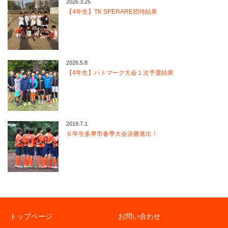
2026.3.25
【4年生】TK SPERARE招待結果
2026.5.8
【4年生】ハトマーク大会１次予選結果
2019.7.1
６年生多摩市春季大会決勝進出！
トップページ
お問い合わせ