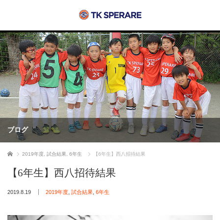
ブログ
ホーム
2019年度
,
試合結果
,
6年生
【6年生】西八招待結果
【6年生】西八招待結果
2019.8.19
2019年度
,
試合結果
,
6年生