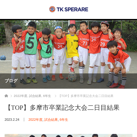
ブログ
ホーム
2022年度
,
試合結果
,
6年生
【TOP】多摩市卒業記念大会二日目結果
【TOP】多摩市卒業記念大会二日目結果
2023.2.24
2022年度
,
試合結果
,
6年生