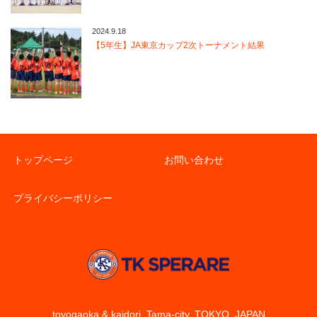
2024.9.18
【5年生】JA東京カップ2次トーナメント結果
トップページ
お問い合わせ
プライバシーポリシー
toyogaoka & kaidori, Tama-city, TOKYO, JAPAN