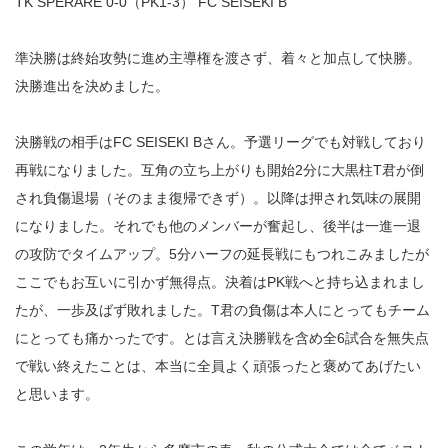
TK SPERARE 0-0（PK1-3） FC SEISEKI B
準決勝は終始攻勢に進め主導権を渡さず、着々と加点して快勝。
決勝進出を決めました。
決勝戦の相手はFC SEISEKI Bさん。予選リーグでも対戦しており
再戦になりました。互角の立ち上がりも開始2分に大黒柱T君が倒
され負傷退場（そのまま復帰できず）。以降は押され気味の展開
になりました。それでも他のメンバーが奮起し、後半は一進一退
の攻防でタイムアップ。5分ハーフの延長戦にもつれこみましたが
ここでもお互いに引かず無得点。決着はPK戦へと持ち込まれまし
たが、一歩及ばず敗れました。T君の負傷は本人にとってもチーム
にとっても痛かったです。とは言え決勝戦を含め全6試合を無失点
で戦い終えたことは、本当に全員よく頑張ったと褒めてあげたい
と思います。