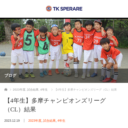
ブログ
ホーム
2023年度
,
試合結果
,
4年生
【4年生】多摩チャンピオンズリーグ（CL）結果
【4年生】多摩チャンピオンズリーグ
（CL）結果
2023.12.19
2023年度
,
試合結果
,
4年生