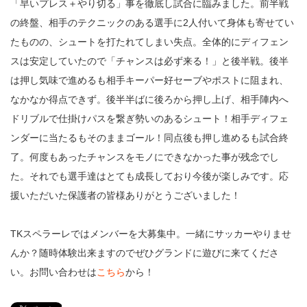
「早いプレス＋やり切る」事を徹底し試合に臨みました。前半戦
の終盤、相手のテクニックのある選手に2人付いて身体も寄せてい
たものの、シュートを打たれてしまい失点。全体的にディフェン
スは安定していたので「チャンスは必ず来る！」と後半戦。後半
は押し気味で進めるも相手キーパー好セーブやポストに阻まれ、
なかなか得点できず。後半半ばに後ろから押し上げ、相手陣内へ
ドリブルで仕掛けパスを繋ぎ勢いのあるシュート！相手ディフェ
ンダーに当たるもそのままゴール！同点後も押し進めるも試合終
了。何度もあったチャンスをモノにできなかった事が残念でし
た。それでも選手達はとても成長しており今後が楽しみです。応
援いただいた保護者の皆様ありがとうございました！
TKスペラーレではメンバーを大募集中。一緒にサッカーやりませ
んか？随時体験出来ますのでぜひグランドに遊びに来てくださ
い。お問い合わせは
こちら
から！