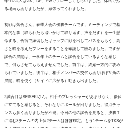
年生の4人はGK、DF、FWでプレーしてもらいました。体格で劣
る場面もありましたが、頑張ってくれました。
初戦は落合さん。春季大会の優勝チームです。ミーティングで基
本的な事（取られたら追いかけて取り返す、声をだす）を一生懸
命する、合宿で練習したギャップに顔を出してパスをもらう、高
さと幅を考えたプレーをすることを確認して臨みました。ですが
試合の展開は、一学年上のチームと試合をしているような感じ
で、何もさせてもらえませんでした。前半は、終始一方的に攻め
られていました。後半は、相手メンバーの交代もありほぼ互角の
展開。幅を使う（サイドに広がる）動きも出ました。
2試合目はSEISEKIさん。相手のプレッシャーがあまりなく、優位
に立てると感じると、それなりにボールが回りました。得点チャ
ンスも多くありましたが不発。今日の他の試合を見ると、決勝Ｔ
に進む3チームの内上位2チームはほぼ確定。もう1チームをTKSが