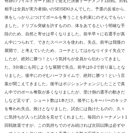
奇跡のワイルドカード抜けで迎えた決勝トーナメント1回戦。対戦
相手は全員が実力者揃いのSEISEKIさんでした。予選の反省から、
体をしっかりぶつけてボールを奪うことを約束にのぞんでもらい
ました。ドリブル突破を許すものの、体をあてるという明確な手
段のため、自然と寄せは早くなりました。前半早々に右選手が真
ん中につられて、できたスペースを使われ、失点。前半は我慢の
展開で、と考えていたため、コーチとしてはかなりイタイ失点で
したが、絶対に勝つ！という気持ちが全員から伝わってきまし
た。3分後にも同じような展開で失点。前半は0-2で折り返しとな
りました。後半にのぞむハーフタイムで、絶対に勝つ！という言
葉が聞こえてきました。後半はポジションチェンジしたことで真
ん中でのボール奪取が多くなりましたが、受け側の選手の動きだ
しなど足りず、シュート数は1本だけ。後半にもキーパーのキック
を奪われ失点。敗けとなりました。試合には負けたものの、久々
に気持ちが入った試合を見せてくれました。毎回のトーナメント1
回戦敗退ですが、この気持ちでのぞみ続ければ次回以降は必ずや