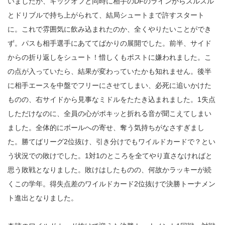
いましたが、キックオフと同時に相手のDFのラインからスルスル
とドリブルで持ち上がられて、結局シュートまで許すスタート
に。これで雰囲気に飲み込まれたのか、全くやりたいことができ
ず。パスも相手選手にあててばかりの展開でした。前半、サイド
からの折り返しをシュート！惜しくもポストに嫌われました。こ
の点が入っていたら、結果が変わっていたかも知れません。後半
に相手エースを中盤でフリーにさせてしまい、必死に追いかけた
ものの、右サイドから見事なミドルをたたき込まれました。1失点
しただけなのに、全員の心がポキッと折れる音が聞こえてしまい
ました。全体的にボールへの寄せ、奪う気持ちがなさすぎまし
た。勝てばリーグ2位抜け、引き分けでもワイルドカードで？とい
う状況での敗けでした。1対1のところを全てやり直さなければと
思う敗戦となりました。敗けはしたものの、何故かラッキーが続
くこの学年。得失点差のワイルドカード2位抜けで決勝トーナメン
ト進出となりました。