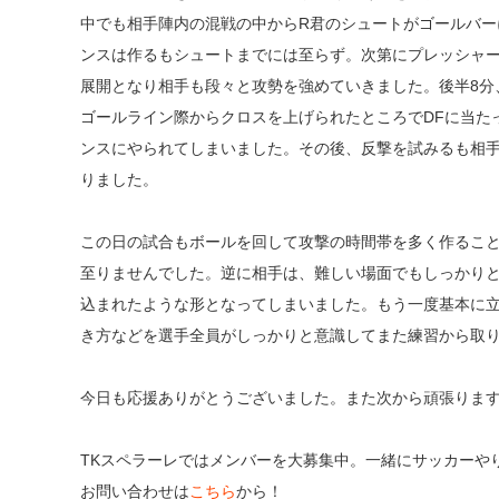
中でも相手陣内の混戦の中からR君のシュートがゴールバ
ンスは作るもシュートまでには至らず。次第にプレッシャ
展開となり相手も段々と攻勢を強めていきました。後半8分
ゴールライン際からクロスを上げられたところでDFに当た
ンスにやられてしまいました。その後、反撃を試みるも相手
りました。
この日の試合もボールを回して攻撃の時間帯を多く作るこ
至りませんでした。逆に相手は、難しい場面でもしっかり
込まれたような形となってしまいました。もう一度基本に
き方などを選手全員がしっかりと意識してまた練習から取
今日も応援ありがとうございました。また次から頑張りま
TKスペラーレではメンバーを大募集中。一緒にサッカーや
お問い合わせは
こちら
から！