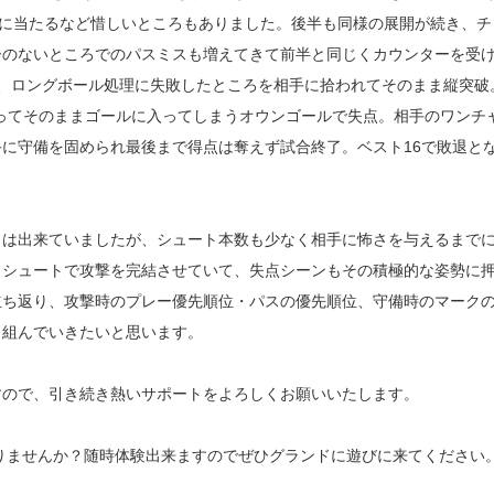
ーに当たるなど惜しいところもありました。後半も同様の展開が続き、チ
ーのないところでのパスミスも増えてきて前半と同じくカウンターを受
、ロングボール処理に失敗したところを相手に拾われてそのまま縦突破
ってそのままゴールに入ってしまうオウンゴールで失点。相手のワンチ
に守備を固められ最後まで得点は奪えず試合終了。ベスト16で敗退と
とは出来ていましたが、シュート本数も少なく相手に怖さを与えるまで
とシュートで攻撃を完結させていて、失点シーンもその積極的な姿勢に
立ち返り、攻撃時のプレー優先順位・パスの優先順位、守備時のマーク
り組んでいきたいと思います。
すので、引き続き熱いサポートをよろしくお願いいたします。
りませんか？随時体験出来ますのでぜひグランドに遊びに来てください