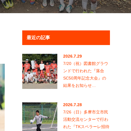
最近の記事
2026.7.29
7/20（祝）図書館グラウ
ンドで行われた『落合
SC50周年記念大会』の
結果をお知らせ…
2026.7.28
7/26（日）多摩市立市民
活動交流センターで行わ
れた『TKスペラーレ招待