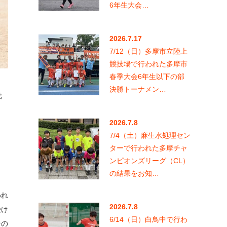
6年生大会…
2026.7.17
7/12（日）多摩市立陸上
競技場で行われた多摩市
春季大会6年生以下の部
決勝トーナメン…
結
2026.7.8
7/4（土）麻生水処理セン
ターで行われた多摩チャ
ンピオンズリーグ（CL）
の結果をお知…
われ
2026.7.8
受け
6/14（日）白鳥中で行わ
その