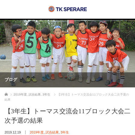
ブログ
ホーム
2019年度
,
試合結果
,
3年生
【3年生】トーマス交流会11ブロック大会二次予選の
結果
【3年生】トーマス交流会11ブロック大会二
次予選の結果
2019.12.19
2019年度
,
試合結果
,
3年生