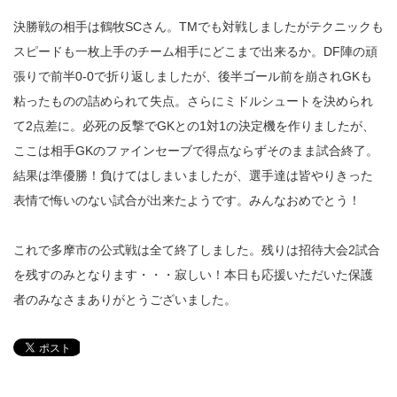
決勝戦の相手は鶴牧SCさん。TMでも対戦しましたがテクニックも
スピードも一枚上手のチーム相手にどこまで出来るか。DF陣の頑
張りで前半0-0で折り返しましたが、後半ゴール前を崩されGKも
粘ったものの詰められて失点。さらにミドルシュートを決められ
て2点差に。必死の反撃でGKとの1対1の決定機を作りましたが、
ここは相手GKのファインセーブで得点ならずそのまま試合終了。
結果は準優勝！負けてはしまいましたが、選手達は皆やりきった
表情で悔いのない試合が出来たようです。みんなおめでとう！
これで多摩市の公式戦は全て終了しました。残りは招待大会2試合
を残すのみとなります・・・寂しい！本日も応援いただいた保護
者のみなさまありがとうございました。