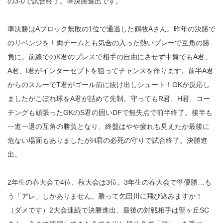
の3-0で試合終了。準決勝進出です。
準決勝はAブロック無敗の1位で通過した鶴牧Aさん。昨年の決勝で
のリベンジを！両チームとも気合の入った熱いプレーで互角の勝
負に。前線でのK君のプレスで相手の自由にさせず中盤でもA君、
A君、I君がインターセプトを狙ってチャンスを作ります。前半A君
からのスルーでT君がゴール前に抜け出しシュート！GKが反応し
ましたがこぼれ球をA君が詰めて先制。守ってもR君、H君、コー
チングも頑張ったGKのS君の固いDFで無失点で前半終了。後半も
一進一退の互角の勝負となり、終盤はやや疲れも見えたか最後に
危ない場面もありましたがH君の必死の守りで試合終了。決勝進
出。
2年生の春大会で4位、秋大会は3位。3年生の春大会で準優勝…も
う「アレ」しかありません。勝って乞田川に飛び込みますか！
（ダメです）2大会連続で決勝進出。最後の対戦相手は聖ヶ丘SC