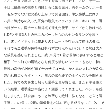
さん。今まで練習してきた全てを出し切り必ず「アレ」を手に。
今日は最高潮の挨拶と円陣ともに気合充分。両チームのサポータ
ーもかつてない程の盛り上がりで試合開始。準決勝以上に両チー
ム共に気持ちの入った互角の勝負でハラハラドキドキの一進一退
の好ゲーム。両チーム無得点で迎えた後半、サイドから抜け出さ
れDFと中盤3人も必死にカバーしたもののセンタリングを通さ
れ、逆サイドネットに技ありのシュートを打たれて痛恨の失点。
それでも全選手が気持ちは折れずに得点を狙いに行く姿勢は大き
な成長を感じられました。残り5分でH君が前線に参加すると殆ど
相手ゴール前での混戦となり何度も惜しいシュートもあり、特に
最後のCKからH君が頭で合わせてゴール！かと思いましたがGKに
弾かれ得点ならず・・・。無念の試合終了のホイッスルを聞きま
した。持てる力を出し切った選手全員が悔し涙。またも準優勝と
いう結果。選手達は本当によく頑張ってくれました。ベンチも感
動しました。試合後にもっと練習して絶対に強くなる。と言う選
手達。この悔しい2度の準優勝をバネに更なる成長をして、次こそ