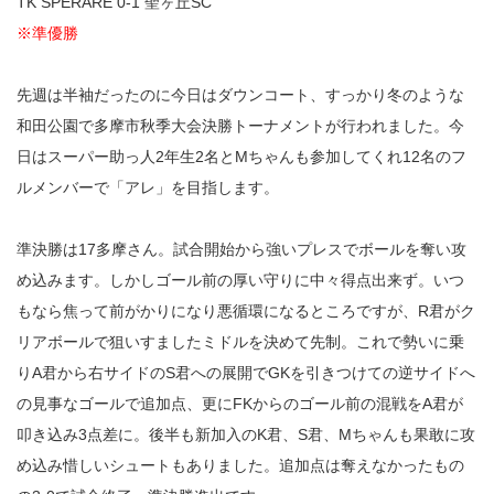
TK SPERARE 0-1 聖ヶ丘SC
※準優勝
先週は半袖だったのに今日はダウンコート、すっかり冬のような
和田公園で多摩市秋季大会決勝トーナメントが行われました。今
日はスーパー助っ人2年生2名とMちゃんも参加してくれ12名のフ
ルメンバーで「アレ」を目指します。
準決勝は17多摩さん。試合開始から強いプレスでボールを奪い攻
め込みます。しかしゴール前の厚い守りに中々得点出来ず。いつ
もなら焦って前がかりになり悪循環になるところですが、R君がク
リアボールで狙いすましたミドルを決めて先制。これで勢いに乗
りA君から右サイドのS君への展開でGKを引きつけての逆サイドへ
の見事なゴールで追加点、更にFKからのゴール前の混戦をA君が
叩き込み3点差に。後半も新加入のK君、S君、Mちゃんも果敢に攻
め込み惜しいシュートもありました。追加点は奪えなかったもの