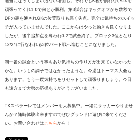
適当になってしまい危ない場面も。それでもK君が慣れないGKを
頑張ってくれ1-0で何とか勝利。第3試合はキックオフから数秒で
DFの裏を通されGKの位置取りも悪く失点。完全に気持ちのスイッ
チが入っていませんでした。ここからはやっと動きも良くなりま
したが、後半追加点を奪われ0-2で試合終了。ブロック3位となり
12/24に行なわれる3位パート戦へ進むことになりました。
朝一番の試合という事もあり気持ちの作り方が出来ていなかった
かな。いつもの調子ではなかったような。今週はトーマス大会も
あります。もう一度気持ちをリセットして頑張りましょう。今日
も遠方まで大勢の応援ありがとうございました。
TKスペラーレではメンバーを大募集中。一緒にサッカーやりませ
んか？随時体験出来ますのでぜひグランドに遊びに来てくださ
い。お問い合わせは
こちら
から！