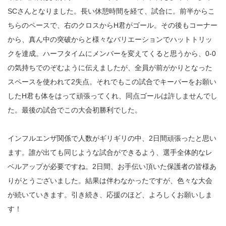
SCさんとなりました。長い休憩時間を経て、試合に。前半からこ
ちらのペースで、右のクロスからH君がゴール。その後もコーナー
から、真ん中の突破からと様々なバリエーションでハットトリッ
クを達成。ハーフタイムにメンバーを変えてくると思うから、0-0
の気持ちでのぞむように伝えましたが、全員が前がかりとなった
スペースを使われて2失点。それでもこの試合でキーパーをお願い
したH君も体をはって頑張ってくれ、同点ゴールは許しませんでし
た。最後の試合でこの大会初勝利でした。
インフルエンザ関係で人数がギリギリの中、2日間頑張ったと思い
ます。誰が出ても同じような試合ができるよう、選手全体的なレ
ベルアップが必要ですね。2日間、お手伝い頂いた保護者の皆様あ
りがとうございました。結果は伴わなかったですが、色々な大会
が続いていきます。引き続き、応援のほど、よろしくお願いしま
す！