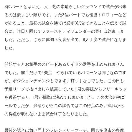
3位パートとはいえ、人工芝の素晴らしいグラウンドで試合が出来
るのは羨ましい限りです。また3位パートでも優勝トロフィーなど
があること、最初の試合を勝てば必ず3試合できることを伝えて試
合に。昨日と同じでファーストディフェンダーの寄せは約束しま
した。ただし、さらに体調不良者が出て、8人丁度の試合になりま
した。
開始するとお相手のスピードあるサイドの選手を止められません
でした。前半だけで4失点。やられているパターンは同じなのです
が、ポジションチェンジもできず、打つ手なしでした。この日も
予選リーグで抜け出しを披露していたH君の突破からフリーキック
を獲得すると、I君が簡単に決めてしまいました。この大会の初ゴ
ールでしたが、残念ながらこの試合ではこの得点のみ。流れから
の得点が取れないまま試合終了となりました。
最後の試合は負け同士のフレンドリーマッチ。同じ多摩市の多摩