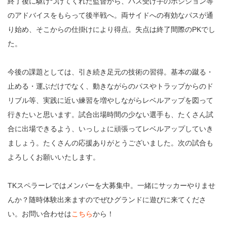
終了後に駆けつけてくれた監督から、パス受け手のポジション等
のアドバイスをもらって後半戦へ。両サイドへの有効なパスが通
り始め、そこからの仕掛けにより得点。失点は終了間際のPKでし
た。
今後の課題としては、引き続き足元の技術の習得。基本の蹴る・
止める・運ぶだけでなく、動きながらのパスやトラップからのド
リブル等、実践に近い練習を増やしながらレベルアップを図って
行きたいと思います。試合出場時間の少ない選手も、たくさん試
合に出場できるよう、いっしょに頑張ってレベルアップしていき
ましょう。たくさんの応援ありがとうございました。次の試合も
よろしくお願いいたします。
TKスペラーレではメンバーを大募集中。一緒にサッカーやりませ
んか？随時体験出来ますのでぜひグランドに遊びに来てくださ
い。お問い合わせは
こちら
から！