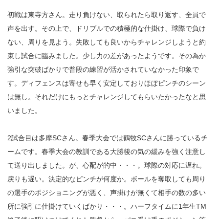
初戦は東寺方さん。走り負けない、取られたら取り返す、全員で
声を出す。その上で、ドリブルでの積極的な仕掛け、球際で負け
ない、周りを見よう。失敗しても良いからチャレンジしようと約
束し試合に臨みました。少し力の差があったようです。その為か
強引な突破ばかりで普段の練習が活かされていなかった印象で
す。ディフェンスは寄せも早く安定しておりほぼピンチのシーン
は無し。それだけにもっとチャレンジしてもらいたかったなと思
いました。
2試合目は多摩SCさん。春季大会では鶴牧SCさんに勝っているチ
ームです。春季大会の教訓である大勝後の気の緩みを強く注意し
て送り出しました。が、心配が的中・・・。球際の対応に遅れ。
戻りも遅い。決定的なピンチが何度か。ボールを奪取しても周り
の選手のポジショニングが悪く、声掛けが無くて相手の数の多い
所に強引に仕掛けていくばかり・・・。ハーフタイムに1年生TM