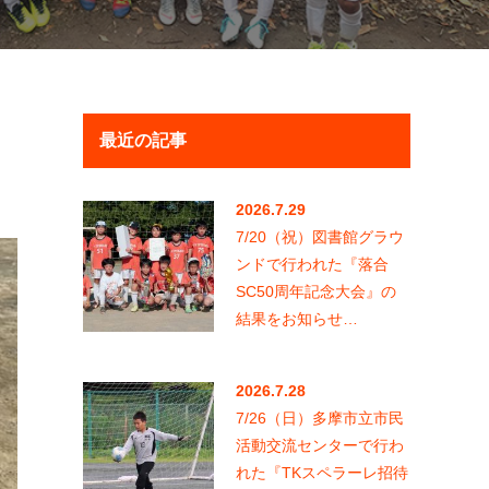
最近の記事
2026.7.29
7/20（祝）図書館グラウ
ンドで行われた『落合
SC50周年記念大会』の
結果をお知らせ…
2026.7.28
7/26（日）多摩市立市民
活動交流センターで行わ
れた『TKスペラーレ招待