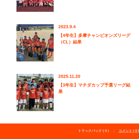
2023.9.4
【4年生】多摩チャンピオンズリーグ
（CL）結果
2025.11.20
【3年生】マチダカップ予選リーグ結
果
トラックバック ( 0 )
コメント ( 0 