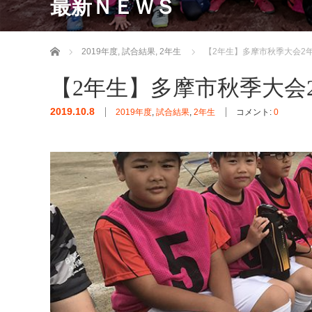
最新ＮＥＷＳ
ホーム
2019年度
,
試合結果
,
2年生
【2年生】多摩市秋季大会2
【2年生】多摩市秋季大会
2019.10.8
2019年度
,
試合結果
,
2年生
コメント:
0